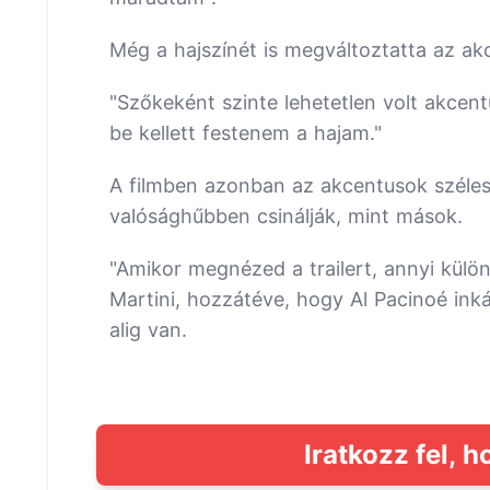
Még a hajszínét is megváltoztatta az a
"Szőkeként szinte lehetetlen volt akcen
be kellett festenem a hajam."
A filmben azonban az akcentusok széles 
valósághűbben csinálják, mint mások.
"Amikor megnézed a trailert, annyi kül
Martini, hozzátéve, hogy Al Pacinoé ink
alig van.
Iratkozz fel, h