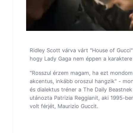
Ridley Scott várva várt "House of Gucci"
hogy Lady Gaga nem éppen a karaktere o
"Rosszul érzem magam, ha ezt mondom,
akcentus, inkább oroszul hangzik" - mo
és dialektus tréner a The Daily Beastne
utánozta Patrizia Reggianit, aki 1995-be
volt férjét, Maurizio Guccit.