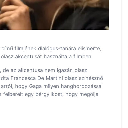
 című filmjének dialógus-tanára elismerte,
lasz akcentusát használta a filmben.
 de az akcentusa nem igazán olasz
ndta Francesca De Martini olasz színésznő
k arról, hogy Gaga milyen hanghordozással
n felbérelt egy bérgyilkost, hogy megölje