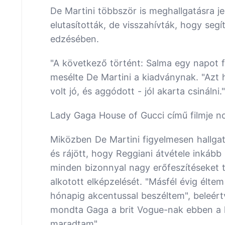
De Martini többször is meghallgatásra j
elutasították, de visszahívták, hogy se
edzésében.
"A következő történt: Salma egy napot fo
mesélte De Martini a kiadványnak. "Azt 
volt jó, és aggódott - jól akarta csinálni."
Lady Gaga House of Gucci című filmje n
Miközben De Martini figyelmesen hallgatt
és rájött, hogy Reggiani átvétele inkább
minden bizonnyal nagy erőfeszítéseket t
alkotott elképzelését. "Másfél évig élte
hónapig akcentussal beszéltem", beleértv
mondta Gaga a brit Vogue-nak ebben a
maradtam".