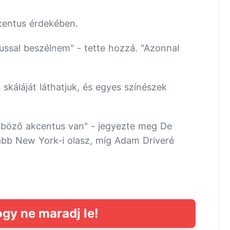
kcentus érdekében.
tussal beszélnem" - tette hozzá. "Azonnal
skáláját láthatjuk, és egyes színészek
önböző akcentus van" - jegyezte meg De
ább New York-i olasz, míg Adam Driveré
ogy ne maradj le!