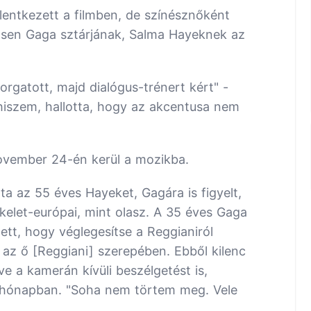
elentkezett a filmben, de színésznőként
gítsen Gaga sztárjának, Salma Hayeknek az
rgatott, majd dialógus-trénert kért" -
hiszem, hallotta, hogy az akcentusa nem
ovember 24-én kerül a mozikba.
a az 55 éves Hayeket, Gagára is figyelt,
 kelet-európai, mint olasz. A 35 éves Gaga
ett, hogy véglegesítse a Reggianiról
m az ő [Reggiani] szerepében. Ebből kilenc
e a kamerán kívüli beszélgetést is,
 hónapban. "Soha nem törtem meg. Vele