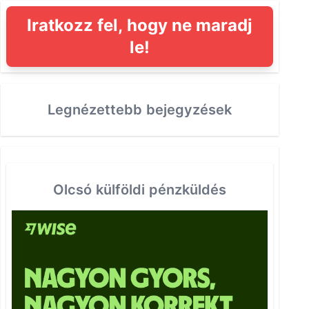
Iratkozz fel, hogy ne maradj
le!
Legnézettebb bejegyzések
Olcsó külföldi pénzküldés