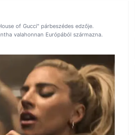
House of Gucci" párbeszédes edzője.
mintha valahonnan Európából származna.