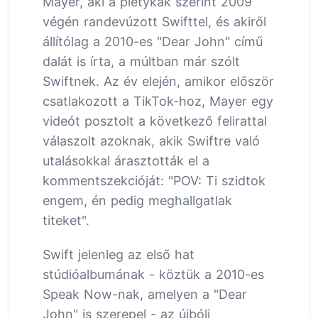
Mayer, aki a pletykák szerint 2009
végén randevúzott Swifttel, és akiről
állítólag a 2010-es "Dear John" című
dalát is írta, a múltban már szólt
Swiftnek. Az év elején, amikor először
csatlakozott a TikTok-hoz, Mayer egy
videót posztolt a következő felirattal
válaszolt azoknak, akik Swiftre való
utalásokkal árasztották el a
kommentszekcióját: "POV: Ti szidtok
engem, én pedig meghallgatlak
titeket".
Swift jelenleg az első hat
stúdióalbumának - köztük a 2010-es
Speak Now-nak, amelyen a "Dear
John" is szerepel - az újbóli