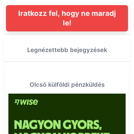
Iratkozz fel, hogy ne maradj
le!
Legnézettebb bejegyzések
Olcsó külföldi pénzküldés