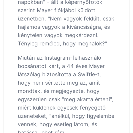
napokban" - állt a képernyőfotók
szerint Mayer fiókjából küldött
üzenetben. "Nem vagyok feldúlt, csak
hajlamos vagyok a kíváncsiságra, és
kénytelen vagyok megkérdezni.
Tényleg reméled, hogy meghalok?"
Miután az Instagram-felhasználó
bocsánatot kért, a 44 éves Mayer
látszólag biztosította a Swiftie-t,
hogy nem sértette meg az, amit
mondtak, és megjegyezte, hogy
egyszerűen csak "meg akarta érteni",
miért küldenek egyesek fenyegető
üzeneteket, "anélkül, hogy figyelembe
vennék, hogy esetleg látom, és
hatással lehet rám".