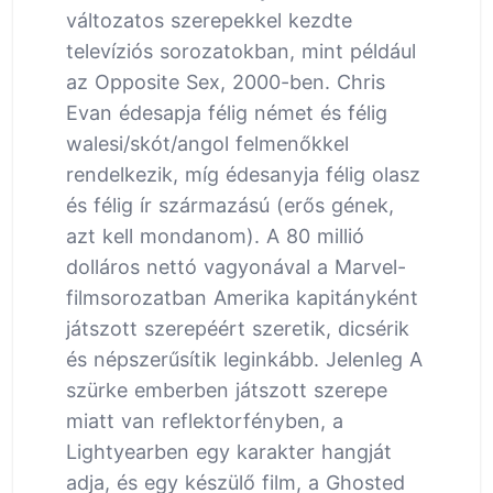
változatos szerepekkel kezdte
televíziós sorozatokban, mint például
az Opposite Sex, 2000-ben. Chris
Evan édesapja félig német és félig
walesi/skót/angol felmenőkkel
rendelkezik, míg édesanyja félig olasz
és félig ír származású (erős gének,
azt kell mondanom). A 80 millió
dolláros nettó vagyonával a Marvel-
filmsorozatban Amerika kapitányként
játszott szerepéért szeretik, dicsérik
és népszerűsítik leginkább. Jelenleg A
szürke emberben játszott szerepe
miatt van reflektorfényben, a
Lightyearben egy karakter hangját
adja, és egy készülő film, a Ghosted