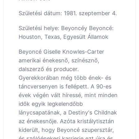
Születési dátum: 1981. szeptember 4.
Születési helye: Beyoncéy Beyoncé:
Houston, Texas, Egyesült Államok
Beyoncé Giselle Knowles-Carter
amerikai énekesnő, színésznő,
dalszerző és producer.
Gyerekkorában még több ének- és
táncversenyen is fellépett. A 90-es
évek végén vált híressé, mint minden
idők egyik legkelendőbb
lánycsapatának, a Destiny's Childnak
az énekesnője. Azóta kristálytisztán
kiderült, hogy Beyoncé szupersztár,
és szólóénekesi karrierje ezt újra és