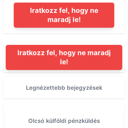
Iratkozz fel, hogy ne
maradj le!
Iratkozz fel, hogy ne maradj
le!
Legnézettebb bejegyzések
Olcsó külföldi pénzküldés