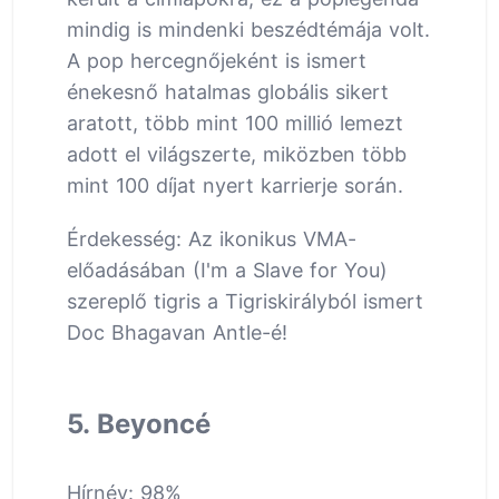
mindig is mindenki beszédtémája volt.
A pop hercegnőjeként is ismert
énekesnő hatalmas globális sikert
aratott, több mint 100 millió lemezt
adott el világszerte, miközben több
mint 100 díjat nyert karrierje során.
Érdekesség: Az ikonikus VMA-
előadásában (I'm a Slave for You)
szereplő tigris a Tigriskirályból ismert
Doc Bhagavan Antle-é!
5. Beyoncé
Hírnév: 98%