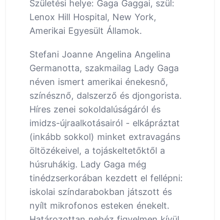
Születési helye: Gaga Gaggai, szül:
Lenox Hill Hospital, New York,
Amerikai Egyesült Államok.
Stefani Joanne Angelina Angelina
Germanotta, szakmailag Lady Gaga
néven ismert amerikai énekesnő,
színésznő, dalszerző és djongorista.
Híres zenei sokoldalúságáról és
imidzs-újraalkotásairól - elkápráztat
(inkább sokkol) minket extravagáns
öltözékeivel, a tojáskeltetőktől a
húsruhákig. Lady Gaga még
tinédzserkorában kezdett el fellépni:
iskolai színdarabokban játszott és
nyílt mikrofonos esteken énekelt.
Határozottan nehéz figyelmen kívül