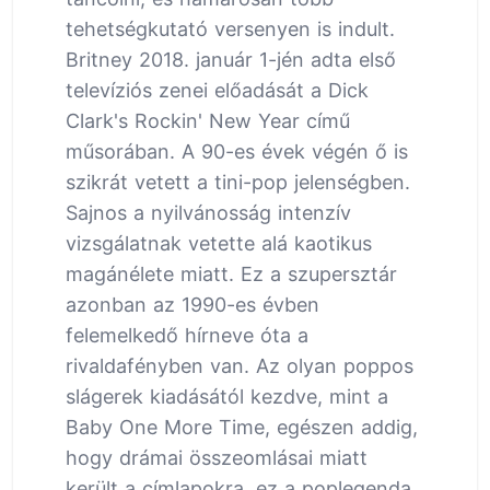
tehetségkutató versenyen is indult.
Britney 2018. január 1-jén adta első
televíziós zenei előadását a Dick
Clark's Rockin' New Year című
műsorában. A 90-es évek végén ő is
szikrát vetett a tini-pop jelenségben.
Sajnos a nyilvánosság intenzív
vizsgálatnak vetette alá kaotikus
magánélete miatt. Ez a szupersztár
azonban az 1990-es évben
felemelkedő hírneve óta a
rivaldafényben van. Az olyan poppos
slágerek kiadásától kezdve, mint a
Baby One More Time, egészen addig,
hogy drámai összeomlásai miatt
került a címlapokra, ez a poplegenda