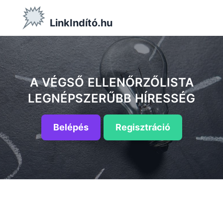
LinkIndító.hu
A VÉGSŐ ELLENŐRZŐLISTA
LEGNÉPSZERŰBB HÍRESSÉG
Belépés
Regisztráció