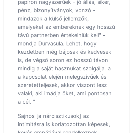
papíron nagyszerűek - jó állás, siker,
pénz, bizonyítványok, vonzó -
mindazok a külső jellemzők,
amelyeket az embereknek egy hosszú
távú partnerben értékelniük kell" -
mondja Durvasula. Lehet, hogy
kezdetben még bájosak és kedvesek
is, de végső soron ez hosszú távon
mindig a saját hasznukat szolgálja. a
a kapcsolat elején melegszívűek és
szeretetteljesek, akkor viszont lesz
valaki, aki imádja őket, ami pontosan
a cél. "
Sajnos [a nárcisztikusok] az
intimitásra is korlátozottan képesek,
kevés empátiával rendelkeznek,