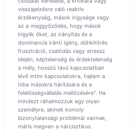
csodálat keresése, a kritikára vagy
visszajelzésre való reaktív
érzékenység, mások irigysége vagy
az a meggyőződés, hogy mások
irigylik őket, az irányítás és a
dominancia iránti igény, dühkitörés
frusztráció, csalódás vagy stressz
idején, képtelenség és érdektelenség
a mély, hosszú távú kapcsolatban
lévő intim kapcsolatokra, hajlam a
hiba másokra hárítására és a
felelősségvállalás mellőzésére". Ha
mindezt ráhalmozzuk egy olyan
személyre, akinek komoly
bizonytalansági problémái vannak,
máris megvan a nárcisztikus.