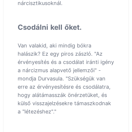
nárcisztikusoknál.
Csodálni kell őket.
Van valakid, aki mindig bókra
halászik? Ez egy piros zászló. "Az
érvényesítés és a csodálat iránti igény
a nárcizmus alapvető jellemzői" -
mondja Durvasula. "Szükségük van
erre az érvényesítésre és csodálatra,
hogy alátámasszák önérzetüket, és
külső visszajelzésekre támaszkodnak
a "létezéshez"."