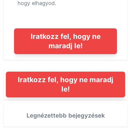
hogy elhagyod.
Iratkozz fel, hogy ne
maradj le!
Iratkozz fel, hogy ne maradj
le!
Legnézettebb bejegyzések