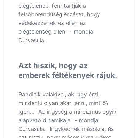
elégtelenek, fenntartják a
felsőbbrendűség érzését, hogy
védekezzenek ez ellen az
elégtelenség ellen" - mondja
Durvasula.
Azt hiszik, hogy az
emberek féltékenyek rájuk.
Randizik valakivel, aki úgy érzi,
mindenki olyan akar lenni, mint ő?
Igen... "Az irigység a nárcizmus egyik
alapvető dinamikája" - mondja
Durvasula. "Irigykednek másokra, és
azt hiszik, hogy mások irigylik őket,