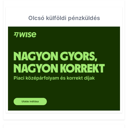
Olcsó külföldi pénzküldés